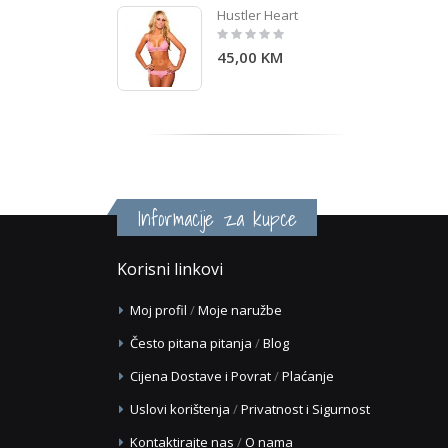
Hustler Heart
Rating:
0%
45,00 KM
Informacije za kupce
Korisni linkovi
Moj profil
/
Moje naružbe
Često pitana pitanja
/
Blog
Cijena Dostave i Povrat
/
Plaćanje
Uslovi korištenja
/
Privatnost i Sigurnost
Kontaktirajte nas
/
O nama