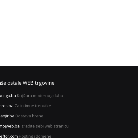
še ostale WEB trgovine
knjiga.ba
Knjižara modernog duha
eros.ba
Za intimne trenutke
tanjir.ba
Dostava hrane
mojweb.ba
Izradite sebi web stranicu
leftor.com
Hosting i domene