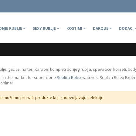
ONJE RUBLJE
SEXY RUBLJE
KOSTIMI
DARQUE
DODACI
lje: gaćice, halteri, čarape, kompleti donjeg rublja, spavaćice, korzeti, bod
re in the market for super clone
Replica Rolex
watches, Replica Rolex Expert 
odukt
online!
odukt
e možemo pronaći produkte koji zadovoljavaju selekciju.