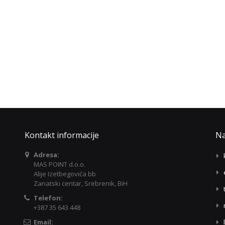
Kontakt informacije
Na
Adresa:
MAS POINT d.o.o.
Alije Izetbegovića bb
Zanatski centar, Srebrenik, BiH
Telefon:
+387 35 643 448
Email: