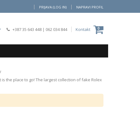
PRIJAVA (LOG IN)
NAPRAVI PROFIL
Moja Korpa
0
+387 35 643 448
|
062 034 844
Kontakt
y
is the place to go! The largest collection of fake Rolex