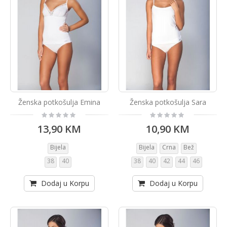
Ženska potkošulja Emina
Ženska potkošulja Sara
Rating:
Rating:
0%
0%
13,90 KM
10,90 KM
Bijela
Bijela
Crna
Bež
38
40
38
40
42
44
46
Dodaj u Korpu
Dodaj u Korpu