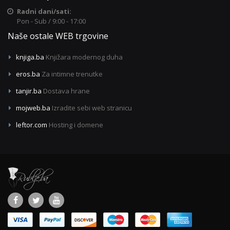
Radni dani/sati:
Pon - Sub / 9:00 - 17:00
Naše ostale WEB trgovine
knjiga.ba
Knjižara modernog duha
eros.ba
Za intimne trenutke
tanjir.ba
Dostava hrane
mojweb.ba
Izradite sebi web stranicu
leftor.com
Hosting i domene