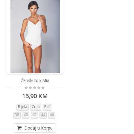
Ženski top Mia
Rating:
0%
13,90 KM
Bijela
Crna
Bež
38
40
42
44
46
Dodaj u Korpu