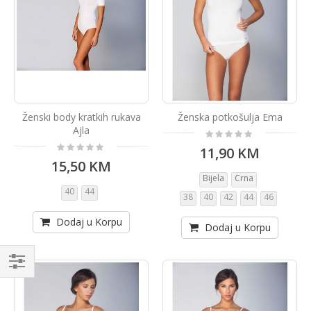
Ženski body kratkih rukava
Ženska potkošulja Ema
Ajla
Rating:
0%
Rating:
11,90 KM
0%
15,50 KM
Bijela
Crna
40
44
38
40
42
44
46
Dodaj u Korpu
Dodaj u Korpu
Kupi
po