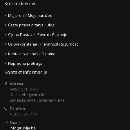
Korisni linkovi
Moj profil
/
Moje naružbe
Često pitana pitanja
/
Blog
Cijena Dostave i Povrat
/
Plaćanje
Uslovi korištenja
/
Privatnost i Sigurnost
Kontaktirajte nas
/
O nama
Napredna pretraga
Kontakt informacije
Adresa:
MAS POINT d.o.o.
Alije Izetbegovića bb
Zanatski centar, Srebrenik, BiH
Telefon:
+387 35 643 448
Email:
info@rublje.ba