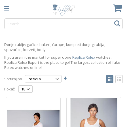
Skip
Mo
0
to
Content
Tr
Donje rublje: gaćice, halteri, čarape, kompleti donjeg rublja,
spavaćice, korzeti, body
If you are in the market for super clone
Replica Rolex
watches,
Replica Rolex Expert is the place to go! The largest collection of fake
Rolex watches online!
Postavi
View
Sortiraj po
abecedni
as
Tabelarni
Lista
redoslijed
Pokaži
slikovni
prikaz