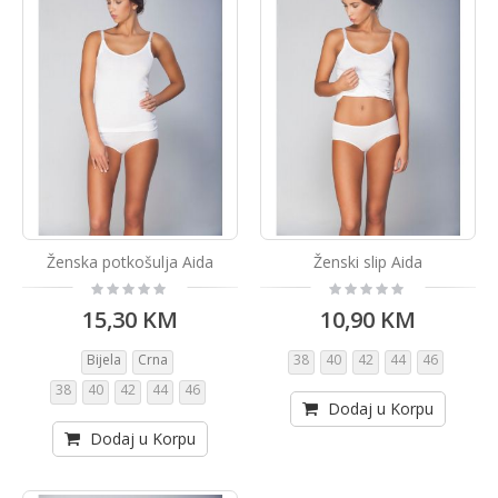
Ženska potkošulja Aida
Ženski slip Aida
Rating:
Rating:
0%
0%
15,30 KM
10,90 KM
Bijela
Crna
38
40
42
44
46
38
40
42
44
46
Dodaj u Korpu
Dodaj u Korpu