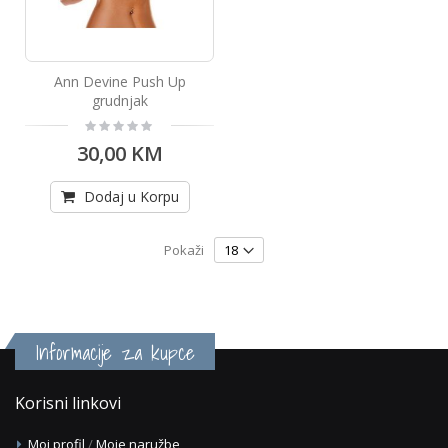
Ann Devine Push Up
grudnjak
Rating:
0%
30,00 KM
Dodaj u Korpu
Pokaži
Informacije za kupce
Korisni linkovi
Moj profil
/
Moje naružbe