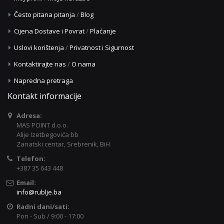
Često pitana pitanja
/
Blog
Cijena Dostave i Povrat
/
Plaćanje
Uslovi korištenja
/
Privatnost i Sigurnost
Kontaktirajte nas
/
O nama
Napredna pretraga
Kontakt informacije
Adresa:
MAS POINT d.o.o.
Alije Izetbegovića bb
Zanatski centar, Srebrenik, BiH
Telefon:
+387 35 643 448
Email:
info@rublje.ba
Radni dani/sati:
Pon - Sub / 9:00 - 17:00