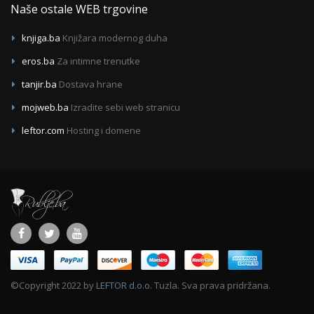
Naše ostale WEB trgovine
knjiga.ba
Knjižara modernog duha
eros.ba
Za intimne trenutke
tanjir.ba
Dostava hrane
mojweb.ba
Izradite sebi web stranicu
leftor.com
Hosting i domene
©Copyright 2022 by
LEFTOR d.o.o.
Tuzla. Sva prava pridržana.