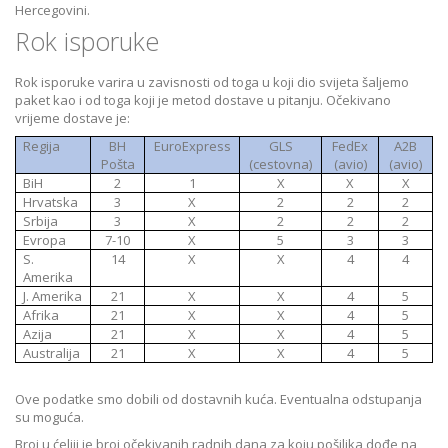
Hercegovini.
Rok isporuke
Rok isporuke varira u zavisnosti od toga u koji dio svijeta šaljemo
paket kao i od toga koji je metod dostave u pitanju. Očekivano
vrijeme dostave je:
Regija
BH
EuroExpress
GLS
FedEx
A2B
Pošta
(cestovna)
(avio)
(avio)
BiH
2
1
X
X
X
Hrvatska
3
X
2
2
2
Srbija
3
X
2
2
2
Evropa
7-10
X
5
3
3
S.
14
X
X
4
4
Amerika
J. Amerika
21
X
X
4
5
Afrika
21
X
X
4
5
Azija
21
X
X
4
5
Australija
21
X
X
4
5
Ove podatke smo dobili od dostavnih kuća. Eventualna odstupanja
su moguća.
Broj u ćeliji je broj očekivanih radnih dana za koju pošiljka dođe na