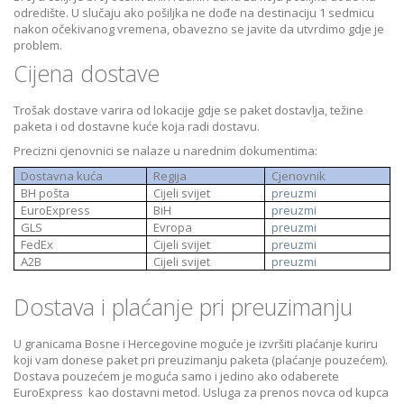
odredište. U slučaju ako pošiljka ne dođe na destinaciju 1 sedmicu
nakon očekivanog vremena, obavezno se javite da utvrdimo gdje je
problem.
Cijena dostave
Trošak dostave varira od lokacije gdje se paket dostavlja, težine
paketa i od dostavne kuće koja radi dostavu.
Precizni cjenovnici se nalaze u narednim dokumentima:
Dostavna kuća
Regija
Cjenovnik
BH pošta
Cijeli svijet
preuzmi
EuroExpress
BiH
preuzmi
GLS
Evropa
preuzmi
FedEx
Cijeli svijet
preuzmi
A2B
Cijeli svijet
preuzmi
Dostava i plaćanje pri preuzimanju
U granicama Bosne i Hercegovine moguće je izvršiti plaćanje kuriru
koji vam donese paket pri preuzimanju paketa (plaćanje pouzećem).
Dostava pouzećem je moguća samo i jedino ako odaberete
EuroExpress kao dostavni metod. Usluga za prenos novca od kupca