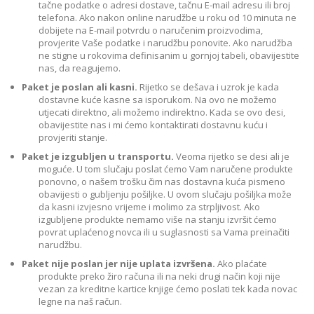
tačne podatke o adresi dostave, tačnu E-mail adresu ili broj
telefona. Ako nakon online narudžbe u roku od 10 minuta ne
dobijete na E-mail potvrdu o naručenim proizvodima,
provjerite Vaše podatke i narudžbu ponovite. Ako narudžba
ne stigne u rokovima definisanim u gornjoj tabeli, obavijestite
nas, da reagujemo.
Paket je poslan ali kasni.
Rijetko se dešava i uzrok je kada
dostavne kuće kasne sa isporukom. Na ovo ne možemo
utjecati direktno, ali možemo indirektno. Kada se ovo desi,
obavijestite nas i mi ćemo kontaktirati dostavnu kuću i
provjeriti stanje.
Paket je izgubljen u transportu.
Veoma rijetko se desi ali je
moguće. U tom slučaju poslat ćemo Vam naručene produkte
ponovno, o našem trošku čim nas dostavna kuća pismeno
obavijesti o gubljenju pošiljke. U ovom slučaju pošiljka može
da kasni izvjesno vrijeme i molimo za strpljivost. Ako
izgubljene produkte nemamo više na stanju izvršit ćemo
povrat uplaćenog novca ili u suglasnosti sa Vama preinačiti
narudžbu.
Paket nije poslan jer nije uplata izvršena.
Ako plaćate
produkte preko žiro računa ili na neki drugi način koji nije
vezan za kreditne kartice knjige ćemo poslati tek kada novac
legne na naš račun.