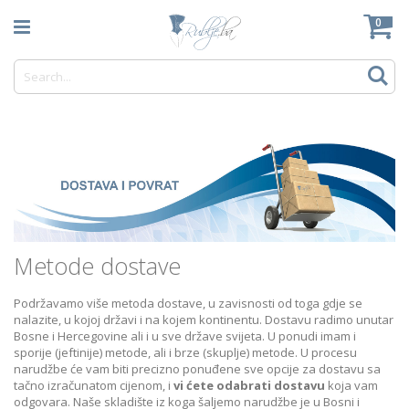
Skip
Mo
0
to
Content
Tr
Metode dostave
Podržavamo više metoda dostave, u zavisnosti od toga gdje se
nalazite, u kojoj državi i na kojem kontinentu. Dostavu radimo unutar
Bosne i Hercegovine ali i u sve države svijeta. U ponudi imam i
sporije (jeftinije) metode, ali i brze (skuplje) metode. U procesu
narudžbe će vam biti precizno ponuđene sve opcije za dostavu sa
tačno izračunatom cijenom, i
vi ćete odabrati dostavu
koja vam
odgovara. Naše skladište iz koga šaljemo narudžbe je u Bosni i