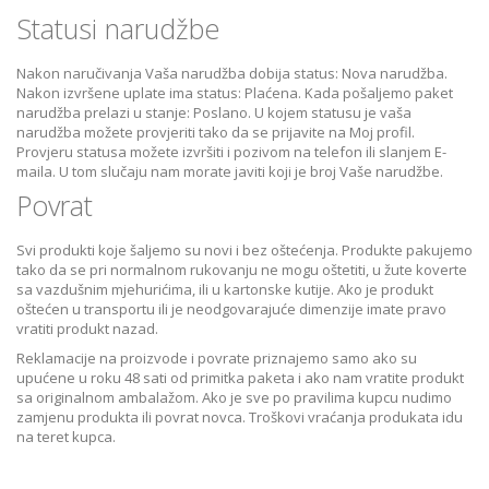
Statusi narudžbe
Nakon naručivanja Vaša narudžba dobija status: Nova narudžba.
Nakon izvršene uplate ima status: Plaćena. Kada pošaljemo paket
narudžba prelazi u stanje: Poslano. U kojem statusu je vaša
narudžba možete provjeriti tako da se prijavite na Moj profil.
Provjeru statusa možete izvršiti i pozivom na telefon ili slanjem E-
maila. U tom slučaju nam morate javiti koji je broj Vaše narudžbe.
Povrat
Svi produkti koje šaljemo su novi i bez oštećenja. Produkte pakujemo
tako da se pri normalnom rukovanju ne mogu oštetiti, u žute koverte
sa vazdušnim mjehurićima, ili u kartonske kutije. Ako je produkt
oštećen u transportu ili je neodgovarajuće dimenzije imate pravo
vratiti produkt nazad.
Reklamacije na proizvode i povrate priznajemo samo ako su
upućene u roku 48 sati od primitka paketa i ako nam vratite produkt
sa originalnom ambalažom. Ako je sve po pravilima kupcu nudimo
zamjenu produkta ili povrat novca. Troškovi vraćanja produkata idu
na teret kupca.