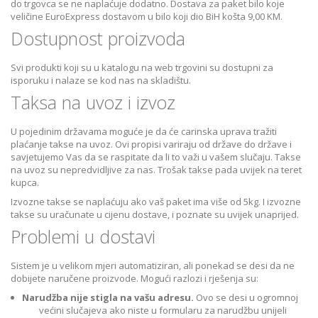
do trgovca se ne naplaćuje dodatno. Dostava za paket bilo koje
veličine EuroExpress dostavom u bilo koji dio BiH košta 9,00 KM.
Dostupnost proizvoda
Svi produkti koji su u katalogu na web trgovini su dostupni za
isporuku i nalaze se kod nas na skladištu.
Taksa na uvoz i izvoz
U pojedinim državama moguće je da će carinska uprava tražiti
plaćanje takse na uvoz. Ovi propisi variraju od države do države i
savjetujemo Vas da se raspitate da li to važi u vašem slučaju. Takse
na uvoz su nepredvidljive za nas. Trošak takse pada uvijek na teret
kupca.
Izvozne takse se naplaćuju ako vaš paket ima više od 5kg. I izvozne
takse su uračunate u cijenu dostave, i poznate su uvijek unaprijed.
Problemi u dostavi
Sistem je u velikom mjeri automatiziran, ali ponekad se desi da ne
dobijete naručene proizvode. Mogući razlozi i rješenja su:
Narudžba nije stigla na vašu adresu.
Ovo se desi u ogromnoj
većini slučajeva ako niste u formularu za narudžbu unijeli