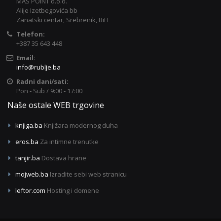
MAS POINT d.o.o.
Alije Izetbegovića bb
Zanatski centar, Srebrenik, BiH
Telefon:
+387 35 643 448
Email:
info@rublje.ba
Radni dani/sati:
Pon - Sub / 9:00 - 17:00
Naše ostale WEB trgovine
knjiga.ba
Knjižara modernog duha
eros.ba
Za intimne trenutke
tanjir.ba
Dostava hrane
mojweb.ba
Izradite sebi web stranicu
leftor.com
Hosting i domene