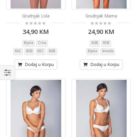
Grudnjak Lola
Grudnjak Mama
Rating:
Rating:
0%
0%
34,90 KM
24,90 KM
Bijela
Crna
80B
85B
80C
85B
85C
80B
Bijela
Smeđa
Dodaj u Korpu
Dodaj u Korpu
Kupi
po