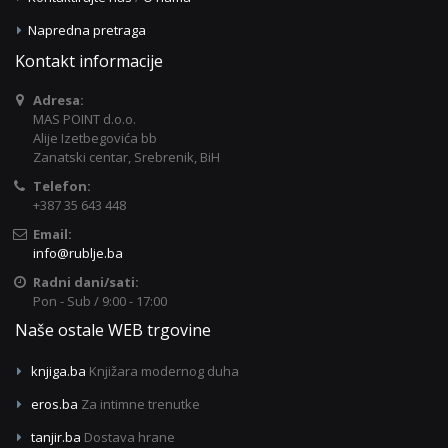
Napredna pretraga
Kontakt informacije
Adresa:
MAS POINT d.o.o.
Alije Izetbegovića bb
Zanatski centar, Srebrenik, BiH
Telefon:
+387 35 643 448
Email:
info@rublje.ba
Radni dani/sati:
Pon - Sub / 9:00 - 17:00
Naše ostale WEB trgovine
knjiga.ba
Knjižara modernog duha
eros.ba
Za intimne trenutke
tanjir.ba
Dostava hrane