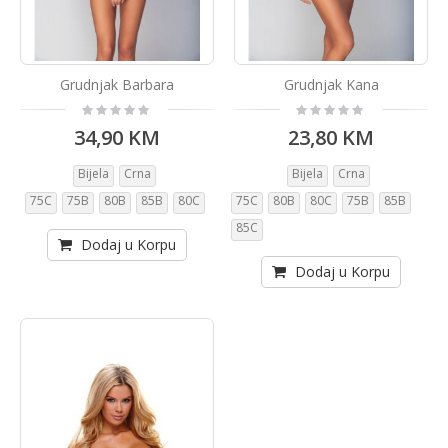
Grudnjak Barbara
Grudnjak Kana
Rating:
Rating:
0%
0%
34,90 KM
23,80 KM
Bijela
Crna
Bijela
Crna
75C
75B
80B
85B
80C
75C
80B
80C
75B
85B
85C
Dodaj u Korpu
Dodaj u Korpu