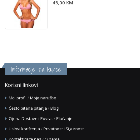
45,00 KM
Informacije za kupce
Korisni linkovi
Moj profil
/
Moje naružbe
Često pitana pitanja
/
Blog
Cijena Dostave i Povrat
/
Plaćanje
Uslovi korištenja
/
Privatnost i Sigurnost
Kontaktirajte nas
/
O nama