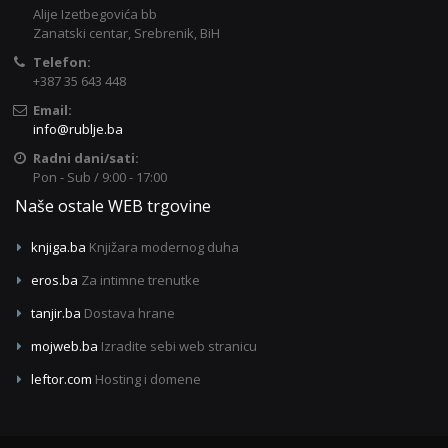
Alije Izetbegovića bb
Zanatski centar, Srebrenik, BiH
Telefon:
+387 35 643 448
Email:
info@rublje.ba
Radni dani/sati:
Pon - Sub / 9:00 - 17:00
Naše ostale WEB trgovine
knjiga.ba
Knjižara modernog duha
eros.ba
Za intimne trenutke
tanjir.ba
Dostava hrane
mojweb.ba
Izradite sebi web stranicu
leftor.com
Hosting i domene