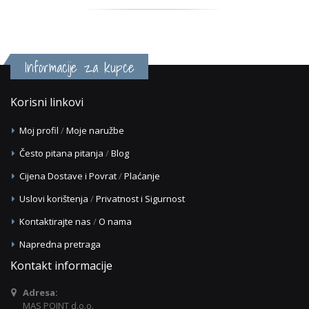
Informacije za kupce
Korisni linkovi
Moj profil
/
Moje naružbe
Često pitana pitanja
/
Blog
Cijena Dostave i Povrat
/
Plaćanje
Uslovi korištenja
/
Privatnost i Sigurnost
Kontaktirajte nas
/
O nama
Napredna pretraga
Kontakt informacije
Adresa:
MAS POINT d.o.o.