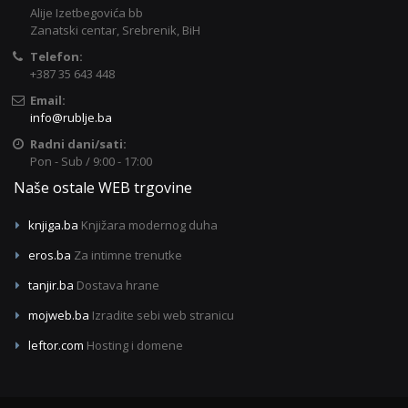
Alije Izetbegovića bb
Zanatski centar, Srebrenik, BiH
Telefon:
+387 35 643 448
Email:
info@rublje.ba
Radni dani/sati:
Pon - Sub / 9:00 - 17:00
Naše ostale WEB trgovine
knjiga.ba
Knjižara modernog duha
eros.ba
Za intimne trenutke
tanjir.ba
Dostava hrane
mojweb.ba
Izradite sebi web stranicu
leftor.com
Hosting i domene