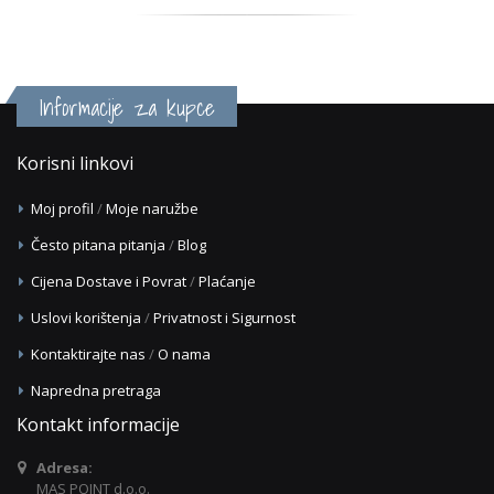
Informacije za kupce
Korisni linkovi
Moj profil
/
Moje naružbe
Često pitana pitanja
/
Blog
Cijena Dostave i Povrat
/
Plaćanje
Uslovi korištenja
/
Privatnost i Sigurnost
Kontaktirajte nas
/
O nama
Napredna pretraga
Kontakt informacije
Adresa:
MAS POINT d.o.o.