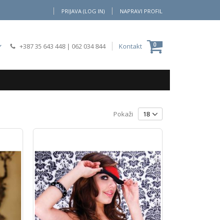
PRIJAVA (LOG IN)
NAPRAVI PROFIL
Moja Korpa
0
+387 35 643 448
|
062 034 844
Kontakt
Pokaži