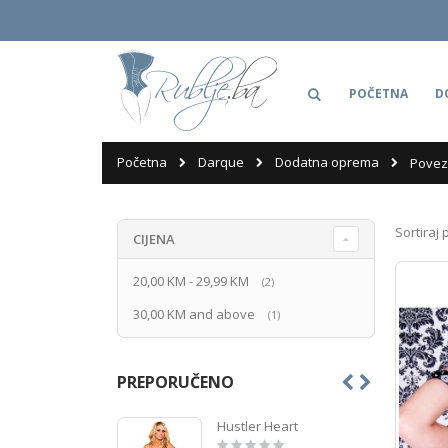
Skip
to
Content
POČETNA
D
Darque
Dodatna oprema
Početna
Povez 
Sortiraj 
CIJENA
20,00 KM
-
29,99 KM
produkti
2
30,00 KM
and above
produkt
1
PREPORUČENO
Hustler Heart
Rating: