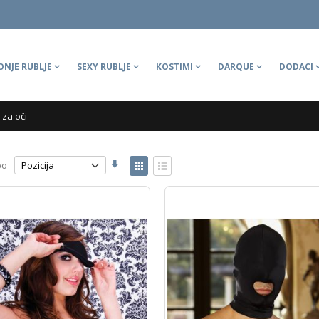
ONJE RUBLJE
SEXY RUBLJE
KOSTIMI
DARQUE
DODACI
za oči
Postavi
View
po
abecedni
as
Tabelarni
Lista
redoslijed
slikovni
prikaz