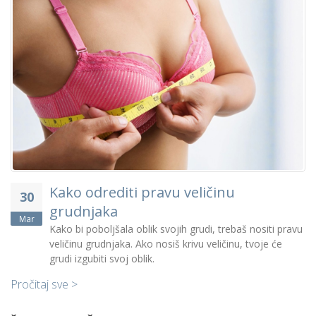
Prva online trgovina za rublje
30
Mar
Firma Leftor doo iz Tuzle nastavlja sa uspješnim
u
poslovnim projektim. Ovaj put se radi o novom web
shopu za prodaju rublja ekskluzivnih robnih marki.
Pročitaj sve >