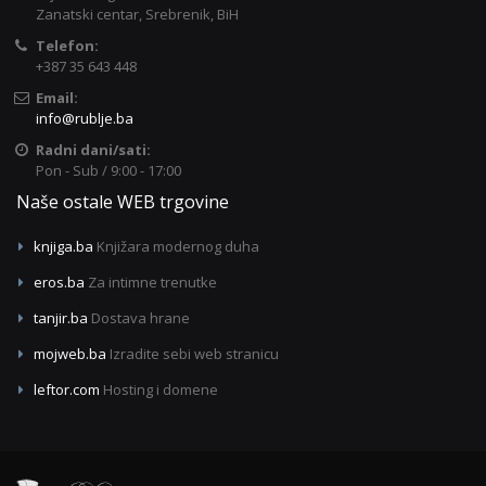
Zanatski centar, Srebrenik, BiH
Telefon:
+387 35 643 448
Email:
info@rublje.ba
Radni dani/sati:
Pon - Sub / 9:00 - 17:00
Naše ostale WEB trgovine
knjiga.ba
Knjižara modernog duha
eros.ba
Za intimne trenutke
tanjir.ba
Dostava hrane
mojweb.ba
Izradite sebi web stranicu
leftor.com
Hosting i domene