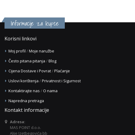
Informacije za kupce
Korisni linkovi
Moj profil
/
Moje naružbe
Često pitana pitanja
/
Blog
Cijena Dostave i Povrat
/
Plaćanje
Uslovi korištenja
/
Privatnost i Sigurnost
Kontaktirajte nas
/
O nama
Napredna pretraga
Kontakt informacije
Adresa:
MAS POINT d.o.o.
Alije Izetbegovića bb