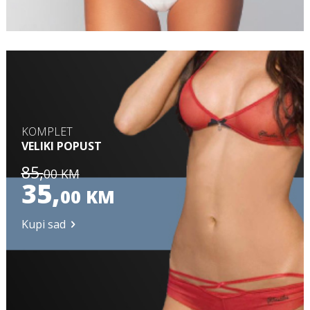
KOMPLET
VELIKI POPUST
85,
00
KM
35,
00
KM
Kupi sad