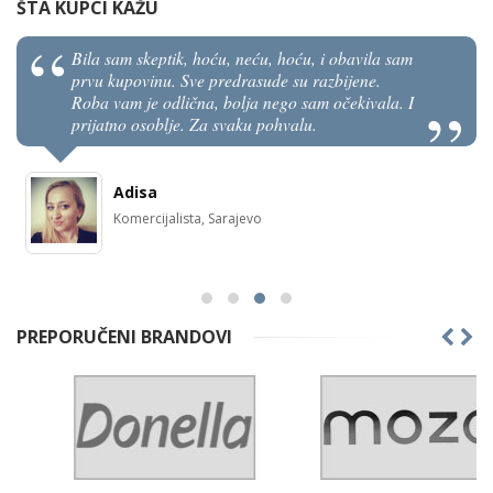
ŠTA KUPCI KAŽU
Bila sam skeptik, hoću, neću, hoću, i obavila sam
prvu kupovinu. Sve predrasude su razbijene.
Roba vam je odlična, bolja nego sam očekivala. I
prijatno osoblje. Za svaku pohvalu.
Adisa
Komercijalista, Sarajevo
PREPORUČENI BRANDOVI