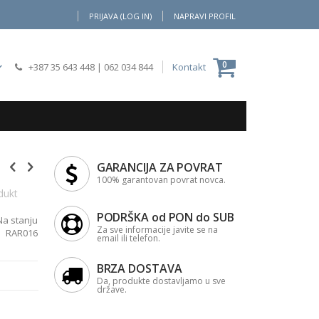
PRIJAVA (LOG IN)
NAPRAVI PROFIL
Moja Korpa
0
+387 35 643 448
|
062 034 844
Kontakt
GARANCIJA ZA POVRAT
100% garantovan povrat novca.
dukt
PODRŠKA od PON do SUB
Na stanju
Za sve informacije javite se na
RAR016
email ili telefon.
BRZA DOSTAVA
Da, produkte dostavljamo u sve
države.