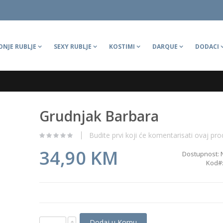
ONJE RUBLJE
SEXY RUBLJE
KOSTIMI
DARQUE
DODACI
Grudnjak Barbara
Budite prvi koji će komentarisati ovaj pro
34,90 KM
Dostupnost:
Kod
Dodaj u Korpu