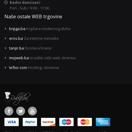
Radni dani/sati:
Pon - Sub / 9:00 - 17:00
Naše ostale WEB trgovine
knjiga.ba
Knjižara modernog duha
eros.ba
Za intimne trenutke
tanjir.ba
Dostava hrane
mojweb.ba
Izradite sebi web stranicu
leftor.com
Hosting i domene