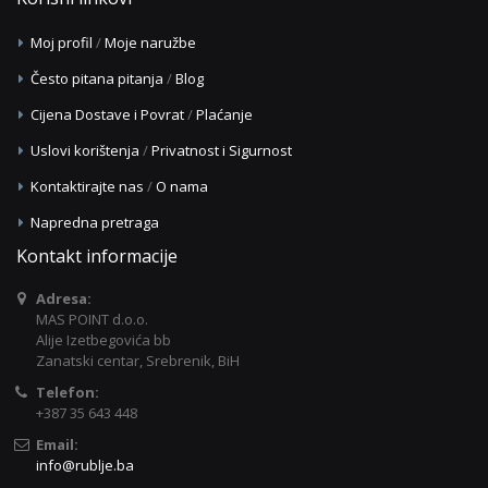
Moj profil
/
Moje naružbe
Često pitana pitanja
/
Blog
Cijena Dostave i Povrat
/
Plaćanje
Uslovi korištenja
/
Privatnost i Sigurnost
Kontaktirajte nas
/
O nama
Napredna pretraga
Kontakt informacije
Adresa:
MAS POINT d.o.o.
Alije Izetbegovića bb
Zanatski centar, Srebrenik, BiH
Telefon:
+387 35 643 448
Email:
info@rublje.ba