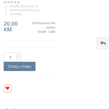
the
Budite prvi koji će
images
komentarisati ovaj
gallery
produkt
20,00
Dostupnost:
Na
stanju
KM
Kod
S380
Dodaj u Korpu