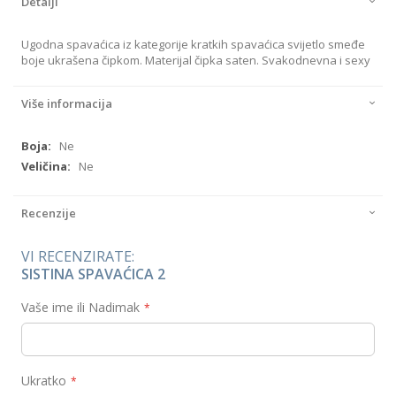
Detalji
Ugodna spavaćica iz kategorije kratkih spavaćica svijetlo smeđe
boje ukrašena čipkom. Materijal čipka saten. Svakodnevna i sexy
Više informacija
Više
Ne
informacija
Ne
Recenzije
VI RECENZIRATE:
SISTINA SPAVAĆICA 2
Vaše ime ili Nadimak
Ukratko