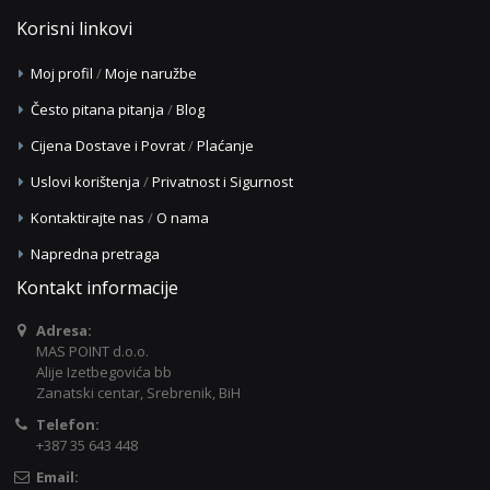
Korisni linkovi
Moj profil
/
Moje naružbe
Često pitana pitanja
/
Blog
Cijena Dostave i Povrat
/
Plaćanje
Uslovi korištenja
/
Privatnost i Sigurnost
Kontaktirajte nas
/
O nama
Napredna pretraga
Kontakt informacije
Adresa:
MAS POINT d.o.o.
Alije Izetbegovića bb
Zanatski centar, Srebrenik, BiH
Telefon:
+387 35 643 448
Email: