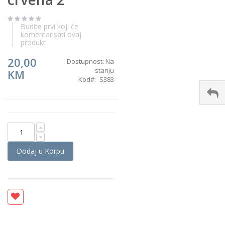
the
images
gallery
Budite prvi koji će
komentarisati ovaj
produkt
20,00
Dostupnost:
Na
stanju
KM
Kod
S383
Dodaj u Korpu