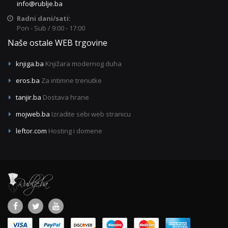
info@rublje.ba
Radni dani/sati:
Pon - Sub / 9:00 - 17:00
Naše ostale WEB trgovine
knjiga.ba
Knjižara modernog duha
eros.ba
Za intimne trenutke
tanjir.ba
Dostava hrane
mojweb.ba
Izradite sebi web stranicu
leftor.com
Hosting i domene