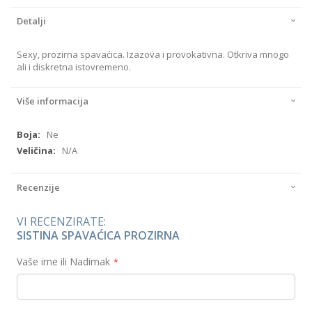
Detalji
Sexy, prozirna spavaćica. Izazova i provokativna. Otkriva mnogo
ali i diskretna istovremeno.
Više informacija
Više
Ne
informacija
N/A
Recenzije
VI RECENZIRATE:
SISTINA SPAVAĆICA PROZIRNA
Vaše ime ili Nadimak