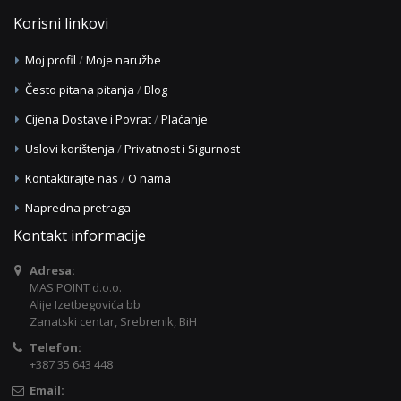
Korisni linkovi
Moj profil
/
Moje naružbe
Često pitana pitanja
/
Blog
Cijena Dostave i Povrat
/
Plaćanje
Uslovi korištenja
/
Privatnost i Sigurnost
Kontaktirajte nas
/
O nama
Napredna pretraga
Kontakt informacije
Adresa:
MAS POINT d.o.o.
Alije Izetbegovića bb
Zanatski centar, Srebrenik, BiH
Telefon:
+387 35 643 448
Email: