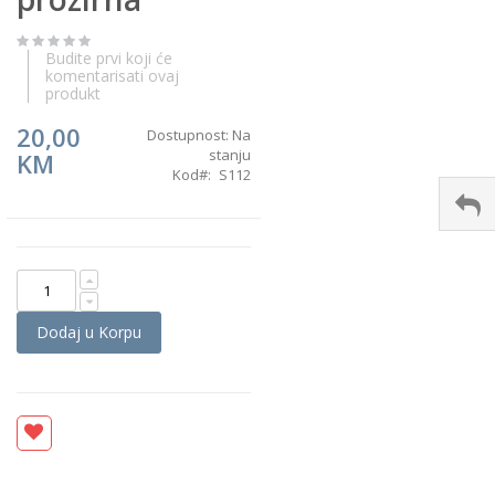
the
images
gallery
Budite prvi koji će
komentarisati ovaj
produkt
20,00
Dostupnost:
Na
stanju
KM
Kod
S112
Dodaj u Korpu