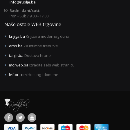
info@rublje.ba
Radni dani/sati:
Pon - Sub / 9:00 - 17:00
Naše ostale WEB trgovine
knjiga.ba
Knjižara modernog duha
eros.ba
Za intimne trenutke
tanjir.ba
Dostava hrane
mojweb.ba
Izradite sebi web stranicu
leftor.com
Hosting i domene