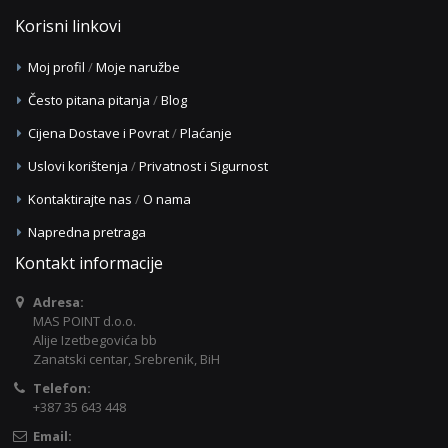
Korisni linkovi
Moj profil
/
Moje naružbe
Često pitana pitanja
/
Blog
Cijena Dostave i Povrat
/
Plaćanje
Uslovi korištenja
/
Privatnost i Sigurnost
Kontaktirajte nas
/
O nama
Napredna pretraga
Kontakt informacije
Adresa:
MAS POINT d.o.o.
Alije Izetbegovića bb
Zanatski centar, Srebrenik, BiH
Telefon:
+387 35 643 448
Email: