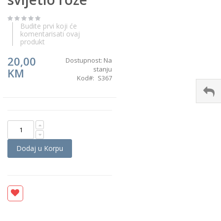
the
images
gallery
Budite prvi koji će
komentarisati ovaj
produkt
20,00
Dostupnost:
Na
stanju
KM
Kod
S367
Dodaj u Korpu