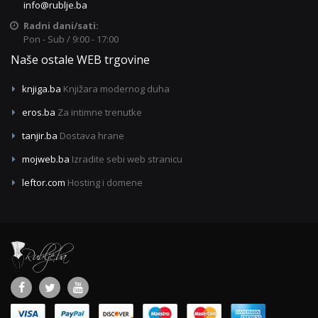
info@rublje.ba
Radni dani/sati:
Pon - Sub / 9:00 - 17:00
Naše ostale WEB trgovine
knjiga.ba
Knjižara modernog duha
eros.ba
Za intimne trenutke
tanjir.ba
Dostava hrane
mojweb.ba
Izradite sebi web stranicu
leftor.com
Hosting i domene