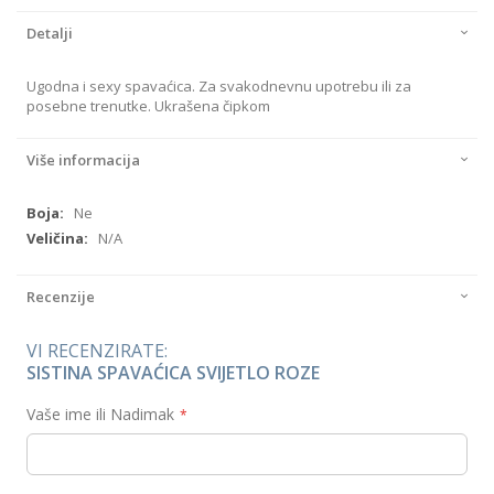
Detalji
Ugodna i sexy spavaćica. Za svakodnevnu upotrebu ili za
posebne trenutke. Ukrašena čipkom
Više informacija
Više
Ne
informacija
N/A
Recenzije
VI RECENZIRATE:
SISTINA SPAVAĆICA SVIJETLO ROZE
Vaše ime ili Nadimak