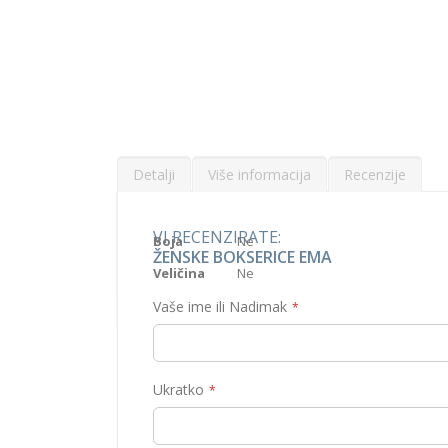
of
the
images
gallery
Detalji
Više informacija
Recenzije
Više
VI RECENZIRATE:
Boksericeiz Ema kolekcije proizvođača donjeg rub
Boja
Ne
informacija
bijela. Veličine 38-46
ŽENSKE BOKSERICE EMA
Veličina
Ne
Vaše ime ili Nadimak
Ukratko