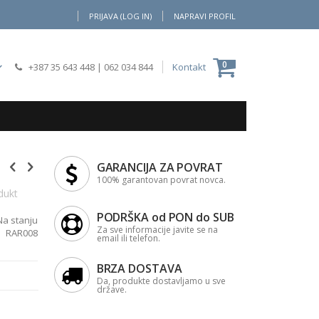
PRIJAVA (LOG IN)
NAPRAVI PROFIL
Moja Korpa
0
+387 35 643 448
|
062 034 844
Kontakt
GARANCIJA ZA POVRAT
100% garantovan povrat novca.
dukt
PODRŠKA od PON do SUB
Na stanju
Za sve informacije javite se na
RAR008
email ili telefon.
BRZA DOSTAVA
Da, produkte dostavljamo u sve
države.