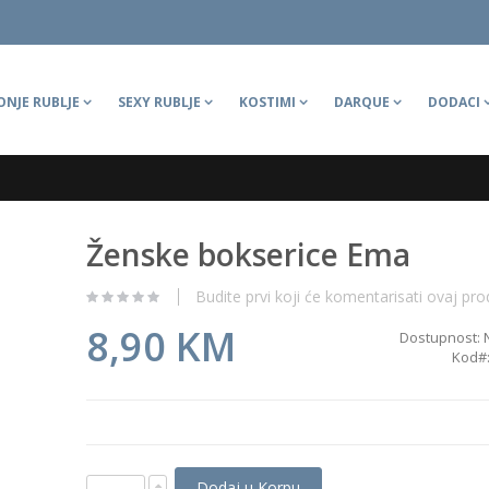
ONJE RUBLJE
SEXY RUBLJE
KOSTIMI
DARQUE
DODACI
Ženske bokserice Ema
Budite prvi koji će komentarisati ovaj pro
8,90 KM
Dostupnost:
Kod
Dodaj u Korpu