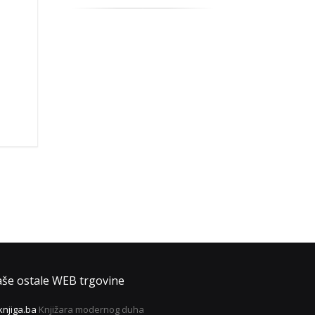
še ostale WEB trgovine
knjiga.ba
Knjižara modernog duha