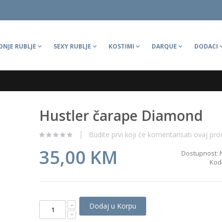
ONJE RUBLJE
SEXY RUBLJE
KOSTIMI
DARQUE
DODACI
Hustler čarape Diamond
Budite prvi koji će komentarisati ovaj pro
35,00 KM
Dostupnost:
Kod
Dodaj u Korpu