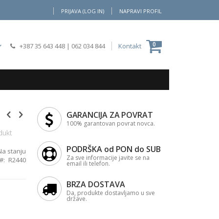
PRIJAVA (LOG IN)
NAPRAVI PROFIL
Moja Korpa
0
+387 35 643 448
|
062 034 844
Kontakt
GARANCIJA ZA POVRAT
100% garantovan povrat novca.
dukt
PODRŠKA od PON do SUB
Na stanju
Za sve informacije javite se na
R2440
email ili telefon.
BRZA DOSTAVA
Da, produkte dostavljamo u sve
države.