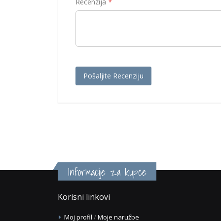
Recenzija
Pošaljite Recenziju
Informacije za kupce
Korisni linkovi
Moj profil
/
Moje naružbe