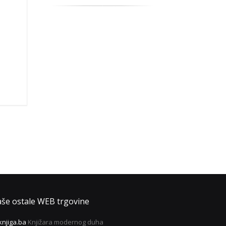
še ostale WEB trgovine
knjiga.ba
Knjižara modernog duha