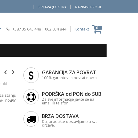
PRIJAVA (LOG IN)
NAPRAVI PROFIL
Moja Korpa
0
+387 35 643 448
|
062 034 844
Kontakt
GARANCIJA ZA POVRAT
100% garantovan povrat novca.
dukt
PODRŠKA od PON do SUB
Na stanju
Za sve informacije javite se na
R2450
email ili telefon.
BRZA DOSTAVA
Da, produkte dostavljamo u sve
države.