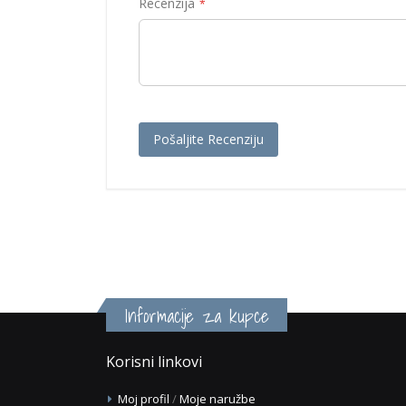
Recenzija
Pošaljite Recenziju
Informacije za kupce
Korisni linkovi
Moj profil
/
Moje naružbe