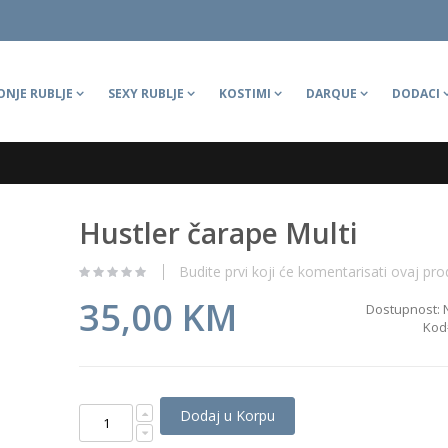
ONJE RUBLJE
SEXY RUBLJE
KOSTIMI
DARQUE
DODACI
Hustler čarape Multi
Budite prvi koji će komentarisati ovaj pro
35,00 KM
Dostupnost:
Kod
Dodaj u Korpu